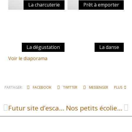
La charcuterie
Prêt à emporter
La dégustation
La danse
Voir le diaporama
PARTAGER:
FACEBOOK
TWITTER
MESSENGER
PLUS
Futur site d’escalade
Nos petits écoliers à la neige