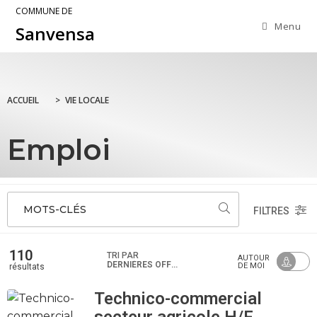
COMMUNE DE
Menu
Sanvensa
ACCUEIL
>
VIE LOCALE
Emploi
MOTS-CLÉS
FILTRES
110
TRI PAR
AUTOUR
DERNIÈRES OFFRES
DE MOI
résultats
Technico-commercial