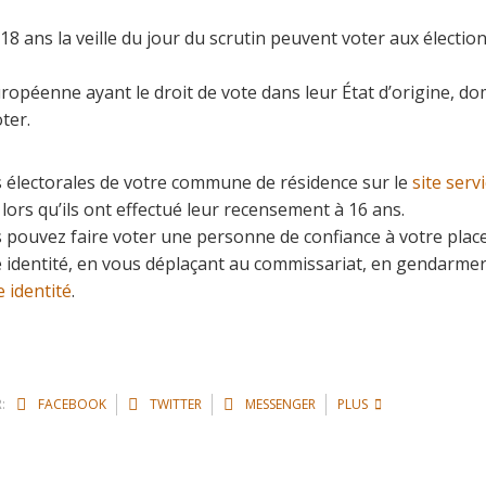
 ans la veille du jour du scrutin peuvent voter aux élections
péenne ayant le droit de vote dans leur État d’origine, domic
ter.
tes électorales de votre commune de résidence sur le
site serv
ors qu’ils ont effectué leur recensement à 16 ans.
s pouvez faire voter une personne de confiance à votre place.
re identité, en vous déplaçant au commissariat, en gendarme
 identité
.
:
FACEBOOK
TWITTER
MESSENGER
PLUS