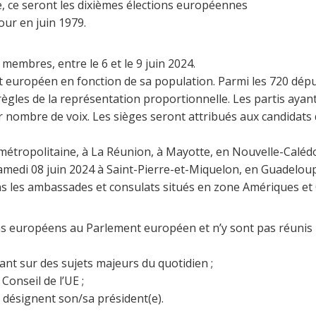
, ce seront les dixièmes élections européennes
our en juin 1979.
membres, entre le 6 et le 9 juin 2024.
 européen en fonction de sa population. Parmi les 720 dép
 règles de la représentation proportionnelle. Les partis aya
 nombre de voix. Les sièges seront attribués aux candidats 
 métropolitaine, à La Réunion, à Mayotte, en Nouvelle-Caléd
samedi 08 juin 2024 à Saint-Pierre-et-Miquelon, en Guadelou
ns les ambassades et consulats situés en zone Amériques et 
yens européens au Parlement européen et n’y sont pas réunis
tant sur des sujets majeurs du quotidien ;
Conseil de l’UE ;
 désignent son/sa président(e).