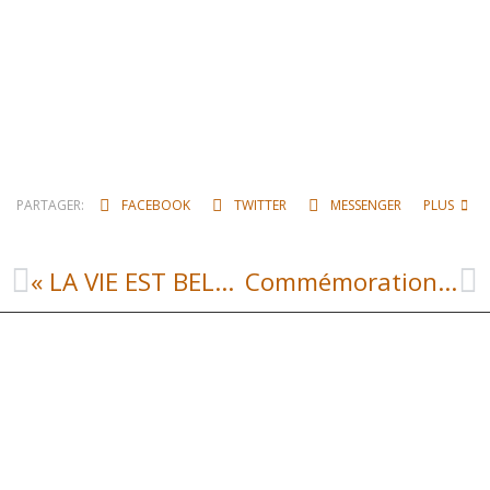
PARTAGER:
FACEBOOK
TWITTER
MESSENGER
PLUS
« LA VIE EST BELLE QUAND ON DANSE » LIVRE A COMMANDER
Commémoration 8 mai 1945