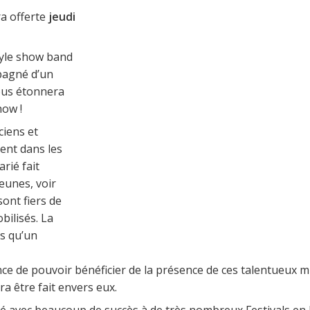
a offerte
jeudi
tyle show band
mpagné d’un
vous étonnera
how !
ciens et
ent dans les
rié fait
eunes, voir
sont fiers de
bilisés. La
us qu’un
ance de pouvoir bénéficier de la présence de ces talentueux 
a être fait envers eux.