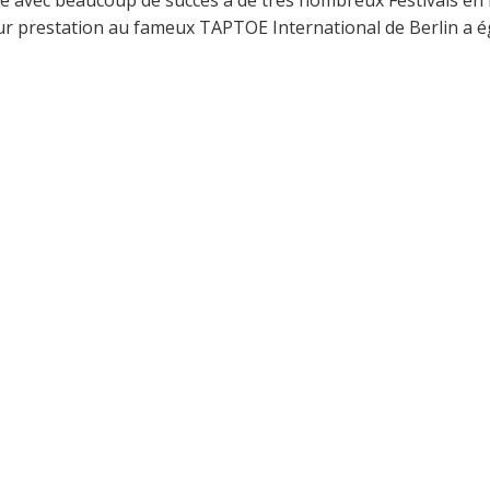
ipé avec beaucoup de succès à de très nombreux Festivals en 
ur prestation au fameux TAPTOE International de Berlin a é