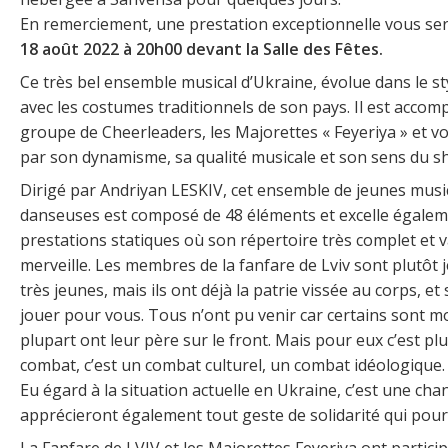
En remerciement, une prestation exceptionnelle vous ser
18 août 2022 à 20h00 devant la Salle des Fêtes.
Ce très bel ensemble musical d’Ukraine, évolue dans le s
avec les costumes traditionnels de son pays. Il est acco
groupe de Cheerleaders, les Majorettes « Feyeriya » et 
par son dynamisme, sa qualité musicale et son sens du s
Dirigé par Andriyan LESKIV, cet ensemble de jeunes musi
danseuses est composé de 48 éléments et excelle égalem
prestations statiques où son répertoire très complet et va
merveille. Les membres de la fanfare de Lviv sont plutôt j
très jeunes, mais ils ont déjà la patrie vissée au corps, et 
jouer pour vous. Tous n’ont pu venir car certains sont mo
plupart ont leur père sur le front. Mais pour eux c’est pl
combat, c’est un combat culturel, un combat idéologique.
Eu égard à la situation actuelle en Ukraine, c’est une ch
apprécieront également tout geste de solidarité qui pourr