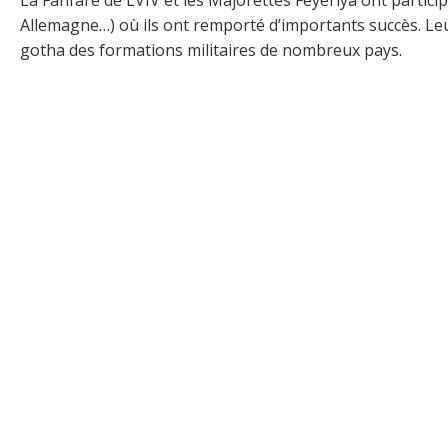
La Fanfare de LVIV et les Majorettes Feyeriya ont partic
Allemagne…) où ils ont remporté d’importants succès. Le
gotha des formations militaires de nombreux pays.