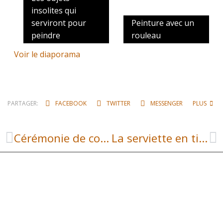
insolites qui
serviront pour
Peinture avec un
peindre
rouleau
Voir le diaporama
PARTAGER:
FACEBOOK
TWITTER
MESSENGER
PLUS
Cérémonie de commémoration du 8 Mai 1945
La serviette en tissu est de retour à la cantine !