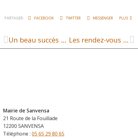
PARTAGER:
FACEBOOK
TWITTER
MESSENGER
PLUS
Un beau succès pour le loto du club des ainés ruraux
Les rendez-vous santé d’Ouest Aveyron Communauté
Mairie de Sanvensa
21 Route de la Fouillade
12200 SANVENSA
Téléphone :
05 65 29 80 65