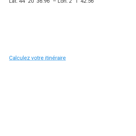
Lat. 44° 20′ 36.96″ – Lon. 2° 1′ 42.56″
Calculez votre itinéraire