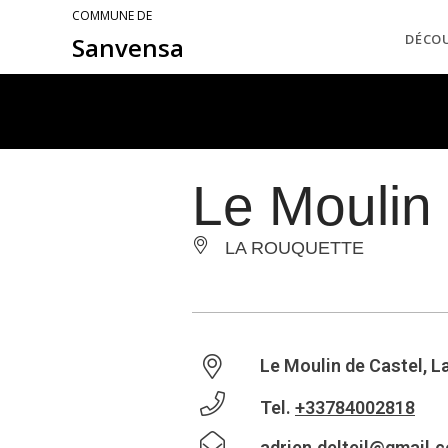
COMMUNE DE
DÉCO
Sanvensa
Le Moulin
LA ROUQUETTE
Le Moulin de Castel, L
Tel.
+33784002818
adrien.delteil@gmail.