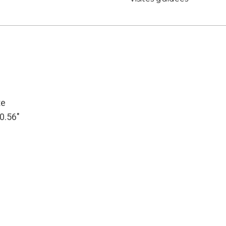
te
10.56″