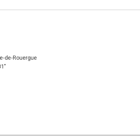
che-de-Rouergue
81″