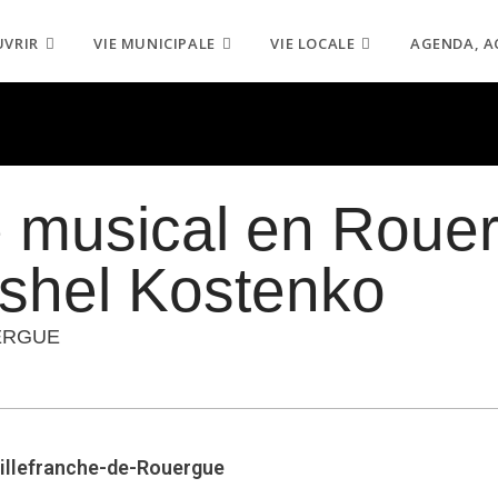
UVRIR
VIE MUNICIPALE
VIE LOCALE
AGENDA, A
e musical en Roue
ishel Kostenko
ERGUE
Villefranche-de-Rouergue