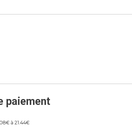
e paiement
.08€ à 21.44€